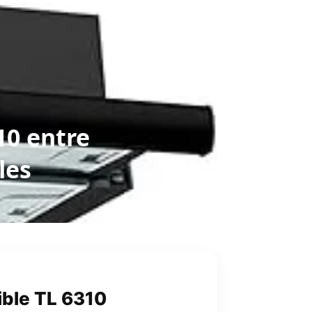
10 entre
les
ble TL 6310