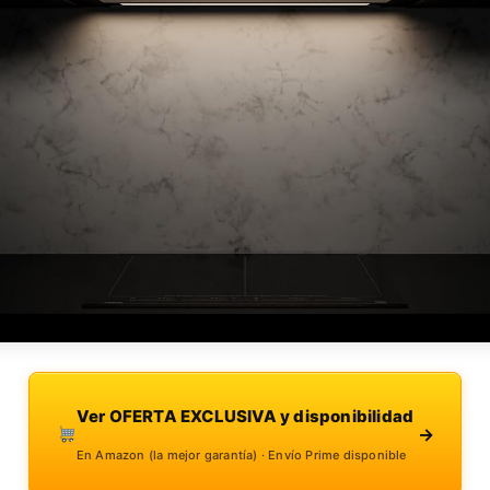
Ver OFERTA EXCLUSIVA y disponibilidad
→
En Amazon (la mejor garantía) · Envío Prime disponible