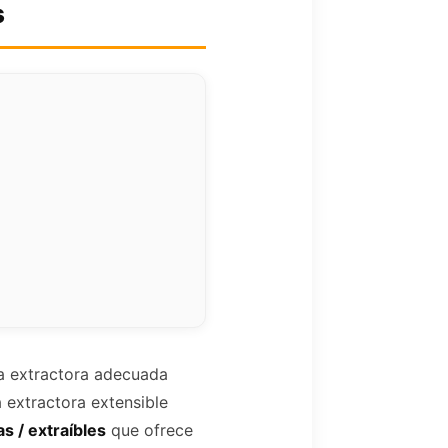
s
a extractora adecuada
 extractora extensible
s / extraíbles
que ofrece