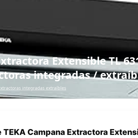
tractora Extensible TL 63
oras integradas / extraíb
tractoras integradas extraíbles
e TEKA Campana Extractora Extensi