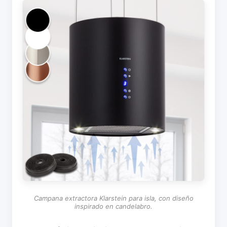
Campana extractora Klarstein para isla, con diseño
inspirado en candelabro.