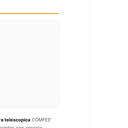
a telescopica
COMFEE’
ientes con espacio