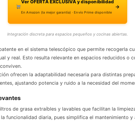
Ver OFERTA EXCLUSIVA y disponibilidad
→
En Amazon (la mejor garantía) · Envío Prime disponible
Integración discreta para espacios pequeños y cocinas abiertas.
patente en el sistema telescópico que permite recogerla c
ual y real. Esto resulta relevante en espacios reducidos o
 conviven.
ión ofrecen la adaptabilidad necesaria para distintas pre
entes, ajustando potencia y ruido a la necesidad del mome
levantes
iltros de grasa extraíbles y lavables que facilitan la limpie
a funcionalidad diaria, pues simplifica el mantenimiento y al