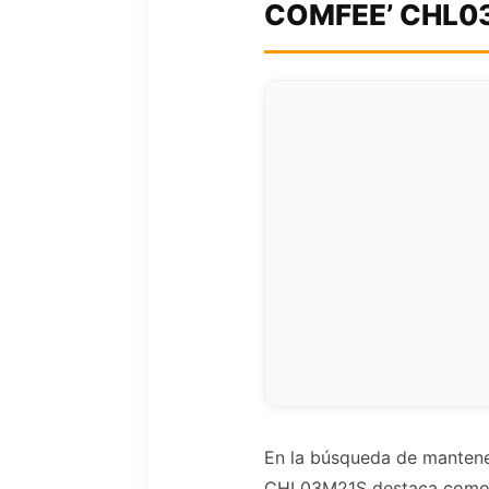
COMFEE’ CHL03
En la búsqueda de mantener 
CHL03M21S destaca como u