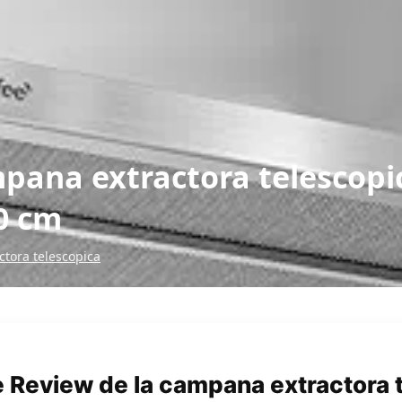
mpana extractora telescop
0 cm
tora telescopica
 Review de la campana extractora 