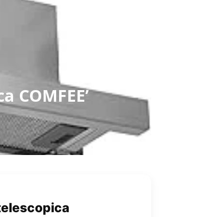
ica COMFEE’
telescopica