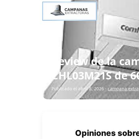
Review de la ca
CHL03M21S de 6
Publicado el abril 8, 2026 ·
campana extrac
Opiniones sobre