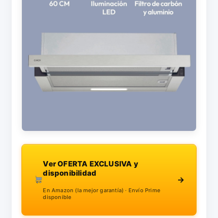
Ver OFERTA EXCLUSIVA y
disponibilidad
→
En Amazon (la mejor garantía) · Envío Prime
disponible