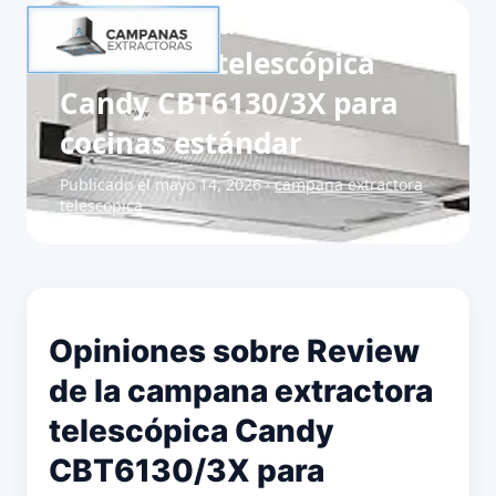
Review de la campana
extractora telescópica
Candy CBT6130/3X para
cocinas estándar
Publicado el mayo 14, 2026 ·
campana extractora
telescopica
Opiniones sobre Review
de la campana extractora
telescópica Candy
CBT6130/3X para