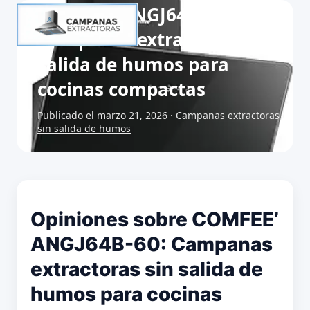
COMFEE’ ANGJ64B-60:
Campanas extractoras sin
salida de humos para
cocinas compactas
Publicado el marzo 21, 2026 ·
Campanas extractoras
sin salida de humos
Opiniones sobre COMFEE’
ANGJ64B-60: Campanas
extractoras sin salida de
humos para cocinas