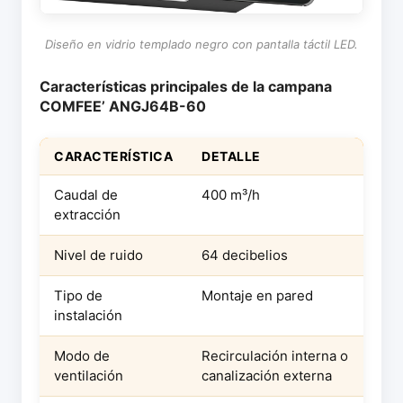
Diseño en vidrio templado negro con pantalla táctil LED.
Características principales de la campana
COMFEE’ ANGJ64B-60
CARACTERÍSTICA
DETALLE
Caudal de
400 m³/h
extracción
Nivel de ruido
64 decibelios
Tipo de
Montaje en pared
instalación
Modo de
Recirculación interna o
ventilación
canalización externa