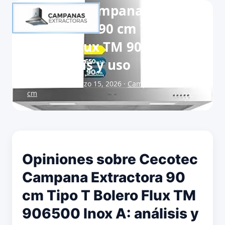
Cecotec Campana
Extractora 90 cm Tipo T
Bolero Flux TM 906500 Inox
A: análisis y uso
Publicado el marzo 15, 2026 ·
Campanas extractoras 90
cm
Opiniones sobre Cecotec
Campana Extractora 90
cm Tipo T Bolero Flux TM
906500 Inox A: análisis y