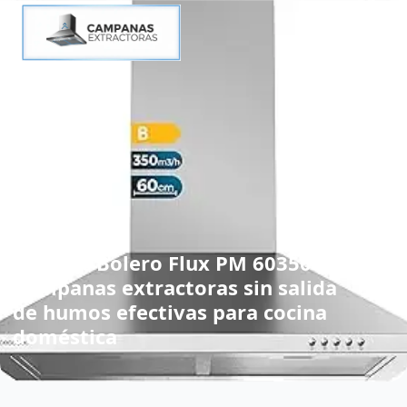
Cecotec Bolero Flux PM 603500:
Campanas extractoras sin salida
de humos efectivas para cocina
doméstica