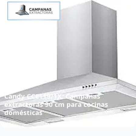
Candy CCE119/1X: Campanas
extractoras 90 cm para cocinas
domésticas