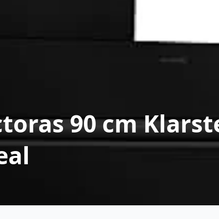
oras 90 cm Klarstei
eal