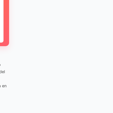
o
del
a en