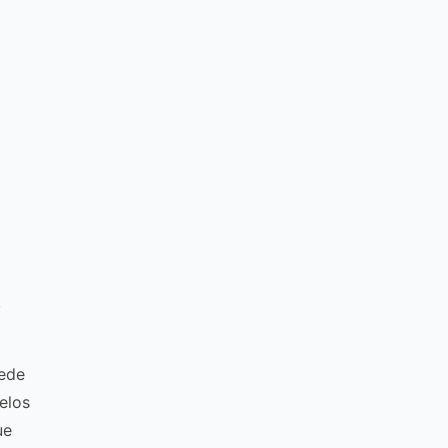
,
uede
elos
ue