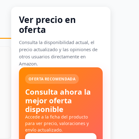
Ver precio en
oferta
Consulta la disponibilidad actual, el
precio actualizado y las opiniones de
otros usuarios directamente en
Amazon.
OFERTA RECOMENDADA
Consulta ahora la
mejor oferta
disponible
Accede a la ficha del producto
para ver precio, valoraciones y
envío actualizado.