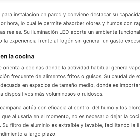
para instalación en pared y conviene destacar su capacida
or hora, lo cual le permite absorber olores y humos con ra
as reales. Su iluminación LED aporta un ambiente funcional
o la experiencia frente al fogón sin generar un gasto exces
en la cocina
rienta a cocinas donde la actividad habitual genera vapore
ión frecuente de alimentos fritos o guisos. Su caudal de 
adecuada en espacios de tamaño medio, donde es importa
ir a dispositivos más voluminosos o ruidosos.
a campana actúa con eficacia al control del humo y los olor
ue al usarla en el momento, no es necesario dejar la cocin
 Su filtro de aluminio es extraíble y lavable, facilitando la 
dimiento a largo plazo.