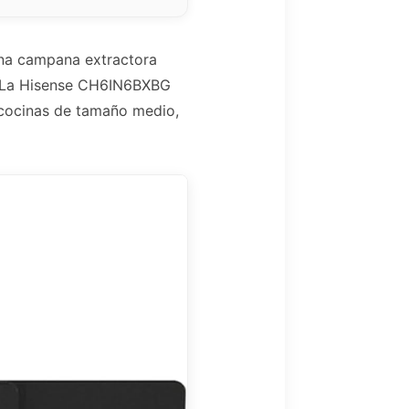
una campana extractora
r. La Hisense CH6IN6BXBG
 cocinas de tamaño medio,