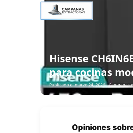
Hisense CH6IN6B
para cocinas mo
Publicado el marzo 24, 2026 ·
Campanas ex
Opiniones sobr