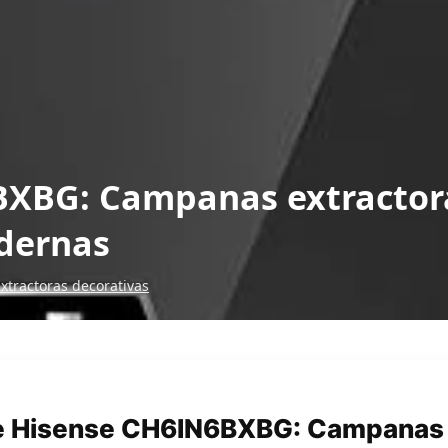
XBG: Campanas extractora
dernas
tractoras decorativas
e Hisense CH6IN6BXBG: Campanas 