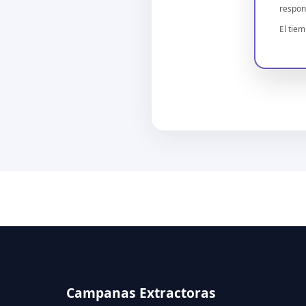
respon
El tie
Campanas Extractoras