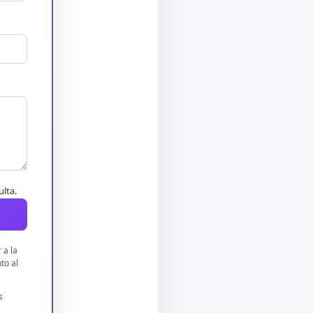
ulta.
 a la
to al
s