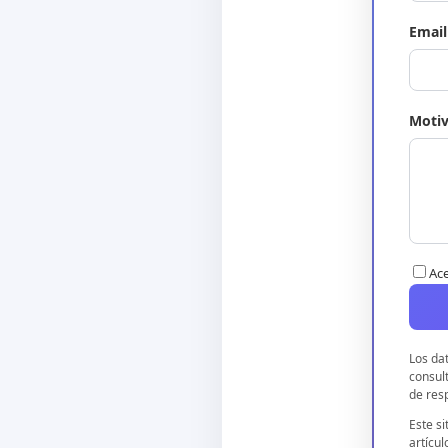
Email
Motiv
Ace
Los da
consult
de res
Este si
artícul