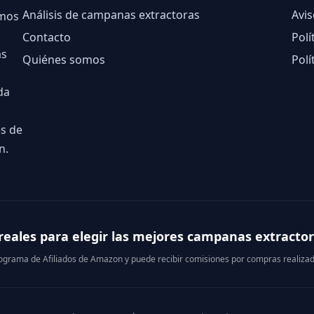
Análisis de campanas extractoras
Avis
amos
Contacto
Polí
as
Quiénes somos
Polí
da
es de
n.
eales para elegir las mejores campanas extractor
 Programa de Afiliados de Amazon y puede recibir comisiones por compras realizad