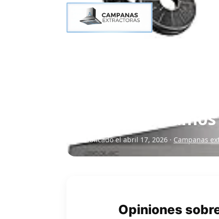
Cecotec Bolero F
salida de humos
Publicado el abril 17, 2026 ·
Campanas ext
Opiniones sobr