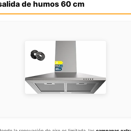
 salida de humos 60 cm
nde la renovación de aire es limitada, las
campanas extra