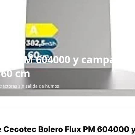
lux PM 604000 y campanas 
 60 cm
ractoras sin salida de humos
e Cecotec Bolero Flux PM 604000 