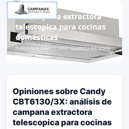
Candy CBT6130/3X: análisis
de campana extractora
telescopica para cocinas
domésticas
Publicado el mayo 17, 2026 ·
campana extractora
telescopica
Opiniones sobre Candy
CBT6130/3X: análisis de
campana extractora
telescopica para cocinas