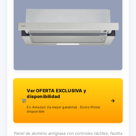
Ver OFERTA EXCLUSIVA y
disponibilidad
→
En Amazon (la mejor garantía) · Envío Prime
disponible
Panel de aluminio antigrasa con controles táctiles, facilita